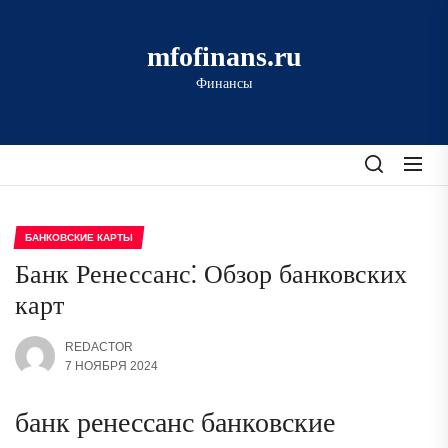
Перейти
к
mfofinans.ru
содержимому
Финансы
БАНКОВСКИЕ КАРТЫ
Банк Ренессанс⁚ Обзор банковских
карт
REDACTOR
7 НОЯБРЯ 2024
банк ренессанс банковские