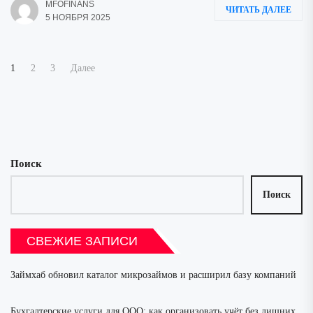
MFOFINANS
ЧИТАТЬ ДАЛЕЕ
5 НОЯБРЯ 2025
Пагинация
1
2
3
Далее
записей
Поиск
Поиск
СВЕЖИЕ ЗАПИСИ
Займхаб обновил каталог микрозаймов и расширил базу компаний
Бухгалтерские услуги для ООО: как организовать учёт без лишних