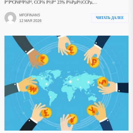
Р°РºСРёР²Р¾Р², ССР¾ Р½Р° 23% Р¼РµР½ССРµ,...
MFOFINANS
ЧИТАТЬ ДАЛЕЕ
12 МАЯ 2026