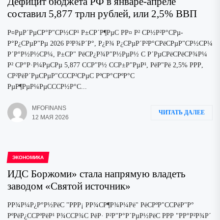
Дефицит бюджета РФ в январе-апреле
составил 5,877 трлн рублей, или 2,5% ВВП
Р¤РµР´РµСР°Р"СР½СР¹ Р±СР´Р¶РµС РР¤ Р² СР½Р²Р°СРµ-
Р°Р¿СРµР"Рµ 2026 Р³Р¾Р´Р°, Р¿Р¾ Р¿СРµР´Р²Р°СРёСРµР"СР½СР¼
Р´Р°Р½Р½СР¼, Р±СР" РёСР¿Р¾Р"Р½РµР½ С Р´РµСРёСРёСР¾Р¼
Р² СР°Р·Р¼РµСРµ 5,877 ССР"Р½ ССР±Р"РµР¹, РёР"Рё 2,5% РРР,
СР²РёР´РµСРµР"СССР²СРµС РºСР°СРºР°С
РµР¶РµР¼РµСССР½Р°С...
MFOFINANS
ЧИТАТЬ ДАЛЕЕ
12 МАЯ 2026
ЭКОНОМИКА
ИДС Боржоми» стала напрямую владеть
заводом «Святой источник»
РР¾Р¼Р¿Р°Р½РёС "РРР¡ РР¾СР¶Р¾Р¼Рё" РёСРºР"ССРёР"Р°
РºРёР¿ССРºРёР¹ Р¾ССР¾С РёР· Р²Р"Р°Р´РµР½РёС РРР "РР°Р²Р¾Р´