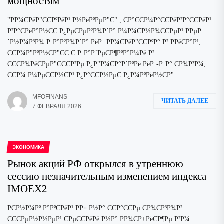
мощностям
"РР¾СРёР"ССРºРёР¹ Р½РёРºРµР"С" , СР°ССР¼Р°ССРёР²Р°ССРёР¹
Р²Р°СРёР°Р½СС Р¿РµСРµР²Р¾Р´Р° Р¼Р¾СР½Р¾ССРµР¹ РРµР
´Р½Р¾Р³Р¾ Р·Р°Р²Р¾Р´Р° РёР· РР¾СРёР"ССРºР° Р² РРёСР°Р¹,
ССР¾Р"РºР½СР"СС С Р·Р°Р´РµСР¶РºР°Р¼Рё Р²
СССР¾РёСРµР"СССР²Рµ Р¿Р"Р¾СР°Р´РºРё РёР·-Р·Р° СР¾Р³Р¾,
ССР¾ Р¼РµССР½СР¹ Р¿Р°ССР½РµС Р¿Р¾РºРёР½СР"...
MFOFINANS
ЧИТАТЬ ДАЛЕЕ
7 ФЕВРАЛЯ 2026
ЭКОНОМИКА
Рынок акций РФ открылся в утреннюю
сессию незначительным изменением индекса
IMOEX2
РСР½Р¾Рº Р°РºСРёР¹ РР¤ Р½Р° ССР°ССРµ СР¾СР³Р¾Р²
СССРµР½Р½РµР¹ СРµССРёРё Р½Р° РР¾СР±РёСР¶Рµ Р²Р¾