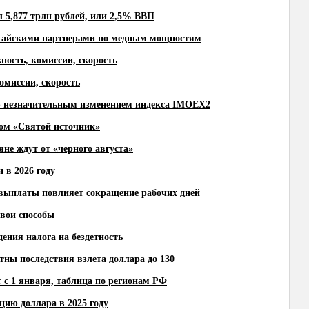
 5,877 трлн рублей, или 2,5% ВВП
китайскими партнерами по медным мощностям
ность, комиссии, скорость
омиссии, скорость
 незначительным изменением индекса IMOEX2
ом «Святой источник»
яне ждут от «черного августа»
 в 2026 году
 выплаты повлияет сокращение рабочих дней
свои способы
дения налога на бездетность
тны последствия взлета доллара до 130
 с 1 января, таблица по регионам РФ
цию доллара в 2025 году