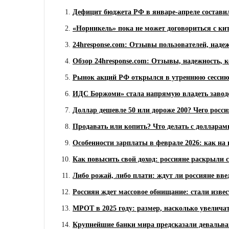
Дефицит бюджета РФ в январе-апреле составил
«Норникель» пока не может договориться с 
24hresponse.com: Отзывы пользователей, надеж
Обзор 24hresponse.com: Отзывы, надежность, к
Рынок акций РФ открылся в утреннюю сессию
ИДС Боржоми» стала напрямую владеть завод
Доллар дешевле 50 или дороже 200? Чего росси
Продавать или копить? Что делать с долларами
Особенности зарплаты в феврале 2026: как на
Как повысить свой доход: россияне раскрыли 
Либо рожай, либо плати: ждут ли россияне вве
Россиян ждет массовое обнищание: стали извес
МРОТ в 2025 году: размер, насколько увеличат
Крупнейшие банки мира предсказали девальва