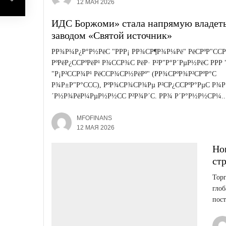
12 МАЯ 2026
ИДС Боржоми» стала напрямую владет
заводом «Святой источник»
РР¾Р¼Р¿Р°Р½РёС "РРР¡ РР¾СР¶Р¾Р¼Рё" РёСРºР"СС
РºРёР¿ССРºРёР¹ Р¾ССР¾С РёР· Р²Р"Р°Р´РµР½РёС РРР
"Р¡Р²ССР¾Р¹ РёССР¾СР½РёРº" (РР¾СРºР¾Р²СРºР°С
Р¾Р±Р"Р°ССС), РºР¾СР¾СР¾Рµ Р²СР¿ССРºР°РµС Р¾Р
´Р½Р¾РёР¼РµР½Р½СС Р²Р¾Р´С. РР¾ Р´Р°Р½Р½СР¼..
MFOFINANS
12 МАЯ 2026
Но
ст
Торг
глоб
пос