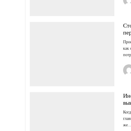
Ст
пе
Проф
как 
потр
Ин
вы
Когд
глав
же..