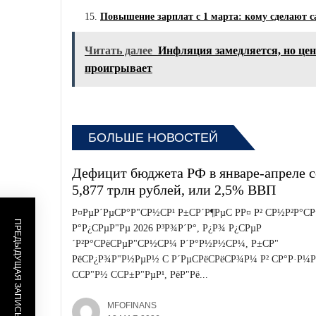
Повышение зарплат с 1 марта: кому сделают 
Читать далее
Инфляция замедляется, но цен
проигрывает
БОЛЬШЕ НОВОСТЕЙ
Дефицит бюджета РФ в январе-апреле с
5,877 трлн рублей, или 2,5% ВВП
Р¤РµР´РµСР°Р"СР½СР¹ Р±СР´Р¶РµС РР¤ Р² СР½Р²Р°СР
ПРЕДЫДУЩАЯ ЗАПИСЬ
Р°Р¿СРµР"Рµ 2026 Р³Р¾Р´Р°, Р¿Р¾ Р¿СРµР
´Р²Р°СРёСРµР"СР½СР¼ Р´Р°Р½Р½СР¼, Р±СР"
РёСР¿Р¾Р"Р½РµР½ С Р´РµСРёСРёСР¾Р¼ Р² СР°Р·Р¼Р
ССР"Р½ ССР±Р"РµР¹, РёР"Рё...
MFOFINANS