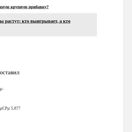
самую крупную прибавку?
ы растут: кто выигрывает, а кто
оставил
µ-
µСРµ 5,877