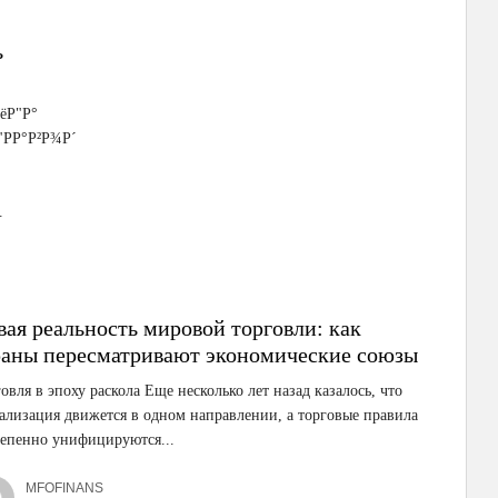
ь
РёР"Р°
 "РР°Р²Р¾Р´
.
вая реальность мировой торговли: как
раны пересматривают экономические союзы
овля в эпоху раскола Еще несколько лет назад казалось, что
ализация движется в одном направлении, а торговые правила
тепенно унифицируются...
MFOFINANS