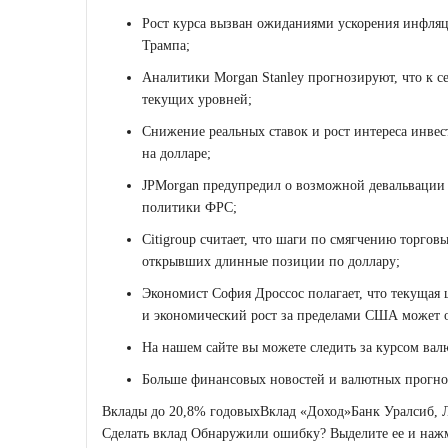
Рост курса вызван ожиданиями ускорения инфляц
Трампа;
Аналитики Morgan Stanley прогнозируют, что к с
текущих уровней;
Снижение реальных ставок и рост интереса инвес
на долларе;
JPMorgan предупредил о возможной девальвации 
политики ФРС;
Citigroup считает, что шаги по смягчению торгов
открывших длинные позиции по доллару;
Экономист София Дроссос полагает, что текущая 
и экономический рост за пределами США может о
На нашем сайте вы можете следить за курсом вал
Больше финансовых новостей и валютных прогноз
Вклады до 20,8% годовых
Вклад «Доход»
Банк Уралсиб, 
Сделать вклад
Обнаружили ошибку? Выделите ее и нажми