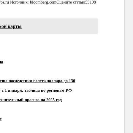
os.ru
Источник:
bloomberg.com
Оцените статью
55
108
ской карты
ию
тны последствия взлета доллара до 130
 с 1 января, таблица по регионам РФ
тешительный прогноз на 2025 год
с