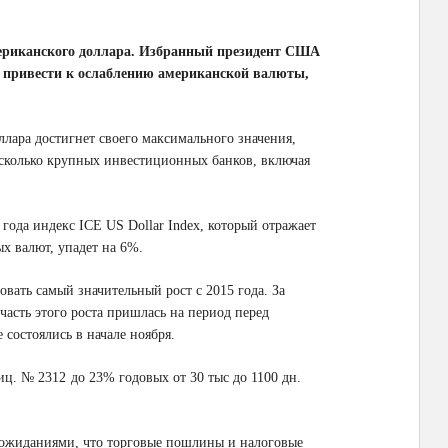
мериканского доллара. Избранный президент США
 привести к ослаблению американской валюты,
оллара достигнет своего максимального значения,
есколько крупных инвестиционных банков, включая
 года индекс ICE US Dollar Index, который отражает
х валют, упадет на 6%
.
вать самый значительный рост с 2015 года. За
часть этого роста пришлась на период перед
 состоялись в начале ноября
.
иц. № 2312
до 23% годовых от 30 тыс
до 1100 дн.
н ожиданиями, что торговые пошлины и налоговые