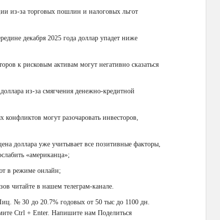
ии из-за торговых пошлин и налоговых льгот
ередине декабря 2025 года доллар упадет ниже
торов к рисковым активам могут негативно сказаться
доллара из-за смягчения денежно-кредитной
ых конфликтов могут разочаровать инвесторов,
цена доллара уже учитывает все позитивные факторы,
слабить «американца»;
ют в режиме онлайн;
ов читайте в нашем телеграм-канале.
Лиц. № 30
до 20.7% годовых от 50 тыс
до 1100 дн.
те Ctrl + Enter. Напишите нам
Поделиться