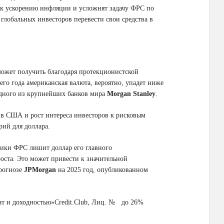
 к ускорению инфляции и усложнят задачу ФРС по
лобальных инвесторов перевести свои средства в
может получить благодаря протекционистской
его года американская валюта, вероятно, упадет ниже
одного из крупнейших банков мира
Morgan Stanley
.
 в США и рост интереса инвесторов к рисковым
рий для доллара.
ики ФРС лишит доллар его главного
оста. Это может привести к значительной
прогнозе
JPMorgan
на 2025 год, опубликованном
ат и доходностью»
Credit.Club, Лиц. №
до 26%