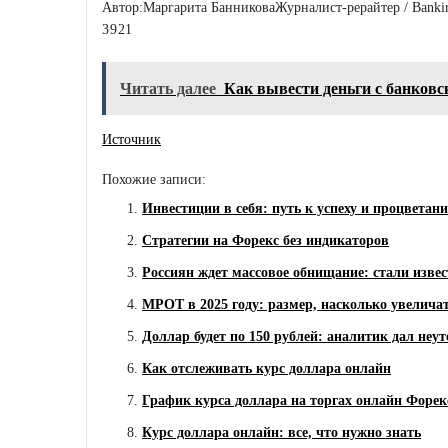
Автор:
Маргарита Банникова
Журналист-рерайтер / Bankir
3
9
21
Читать далее
Как вывести деньги с банков
Источник
Похожие записи:
Инвестиции в себя: путь к успеху и процветан
Стратегии на Форекс без индикаторов
Россиян ждет массовое обнищание: стали извес
МРОТ в 2025 году: размер, насколько увеличат
Доллар будет по 150 рублей: аналитик дал неу
Как отслеживать курс доллара онлайн
График курса доллара на торгах онлайн Форек
Курс доллара онлайн: все, что нужно знать