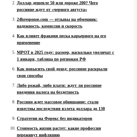
Доллар дешевле 50 или дороже 200? Чего
россияне ждут от «черного августа»
24hresponse.com — отзывы на обменник:
надежность, комиссии и скорость
Как влияет фракция песка карьерного на его
применение
МРОТ в 2025 году: размер, насколько увеличат с
1 января, таблица по регионам РФ
Как повысить свой доход: россияне раскрыли
свои способы
Либо рожай, либо плати: ждут ли россияне
введения налога на бездетность
Россиян ждет массовое обнищание: стали
известны последствия взлета доллара до 130
Стратегии на Форекс без индикаторов
Стоимость жизни растет: какие профессии
переживут инфляцию