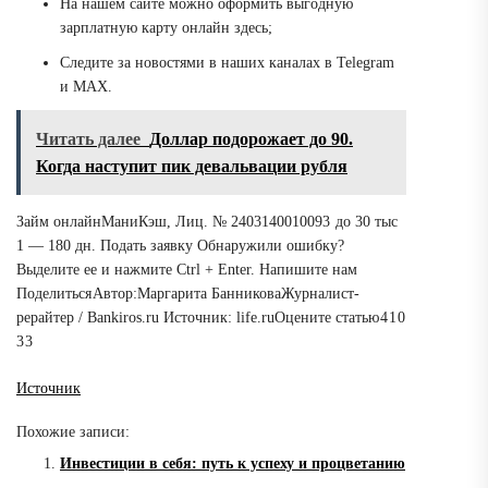
На нашем сайте можно оформить выгодную
зарплатную карту онлайн здесь;
Следите за новостями в наших каналах в Telegram
и MAX.
Читать далее
Доллар подорожает до 90.
Когда наступит пик девальвации рубля
Займ онлайн
МаниКэш, Лиц. № 2403140010093
до 30 тыс
1 — 180 дн.
Подать заявку
Обнаружили ошибку?
Выделите ее и нажмите Ctrl + Enter. Напишите нам
Поделиться
Автор:
Маргарита Банникова
Журналист-
рерайтер / Bankiros.ru
Источник:
life.ru
Оцените статью
4
1
0
3
3
Источник
Похожие записи:
Инвестиции в себя: путь к успеху и процветанию