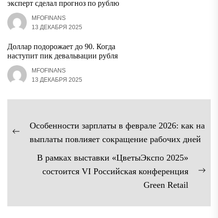
эксперт сделал прогноз по рублю
MFOFINANS
13 ДЕКАБРЯ 2025
Доллар подорожает до 90. Когда
наступит пик девальвации рубля
MFOFINANS
13 ДЕКАБРЯ 2025
Навигация
Особенности зарплаты в феврале 2026: как на
по
Предыдущая
выплаты повлияет сокращение рабочих дней
записям
запись:
В рамках выставки «ЦветыЭкспо 2025»
состоится VI Российская конференция
Сл
Green Retail
зап