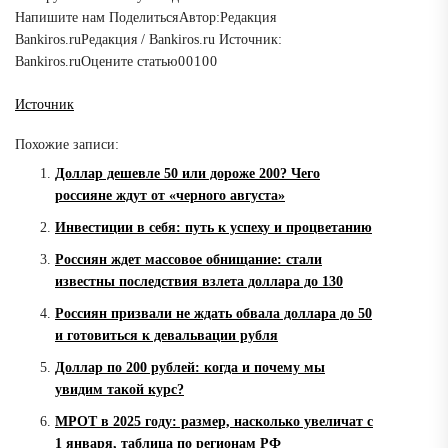
Напишите нам
Поделиться
Автор:
Редакция
Bankiros.ru
Редакция / Bankiros.ru
Источник:
Bankiros.ru
Оцените статью
0
0
1
0
0
Источник
Похожие записи:
Доллар дешевле 50 или дороже 200? Чего
россияне ждут от «черного августа»
Инвестиции в себя: путь к успеху и процветанию
Россиян ждет массовое обнищание: стали
известны последствия взлета доллара до 130
Россиян призвали не ждать обвала доллара до 50
и готовиться к девальвации рубля
Доллар по 200 рублей: когда и почему мы
увидим такой курс?
МРОТ в 2025 году: размер, насколько увеличат с
1 января, таблица по регионам РФ