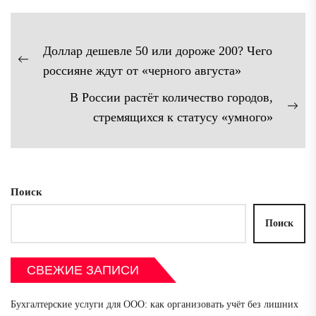
Навигация
Доллар дешевле 50 или дороже 200? Чего
по
Предыдущая
россияне ждут от «черного августа»
записям
запись:
В России растёт количество городов,
Сл
стремящихся к статусу «умного»
зап
Поиск
Поиск
СВЕЖИЕ ЗАПИСИ
Бухгалтерские услуги для ООО: как организовать учёт без лишних