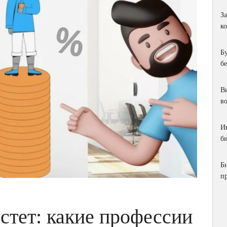
З
к
Б
б
Ви
в
И
би
Б
п
стет: какие профессии