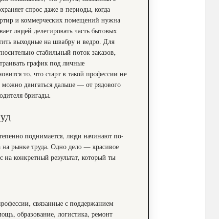
охраняет спрос даже в периоды, когда
вартир и коммерческих помещений нужна
ает людей делегировать часть бытовых
тить выходные на швабру и ведро. Для
тносительно стабильный поток заказов,
траивать график под личные
вится то, что старт в такой профессии не
и можно двигаться дальше — от рядового
одителя бригады.
руд
степенно поднимается, люди начинают по-
а на рынке труда. Одно дело — красивое
с на конкретный результат, который ты
рофессии, связанные с поддержанием
ощь, образование, логистика, ремонт