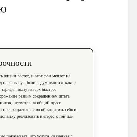
ию
рочности
ь жизни растет, и этот фон меняет не
д на карьеру. Люди задумываются, какие
и тарифы ползут вверх быстрее
орожание резким сокращением штата,
дников, несмотря на общий пресс
 превращается в способ защитить себя и
 попытку реализовать интерес к той или
но показывает, что услуга, связанная с