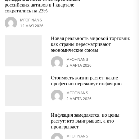
российских активов в I квартале
сократились на 23%
MFOFINANS
12 МАЯ 2026
Новая реальность мировой торговли:
как страны пересматривают
экономические союзы
MFOFINANS
2 МАРТА 2026
Стоимость жизни растет: какие
профессии переживут инфляцию
MFOFINANS
2 МАРТА 2026
Инфляция замедляется, но цены
растут: кто выигрывает, а кто
проигрывает
MFOFINANS