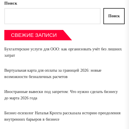
Поиск
Поиск
СВЕЖИЕ ЗАПИСИ
Бухгалтерские услуги для ООО: как организовать учёт без лишних
затрат
Виртуальная карта для оплаты за границей 2026: новые
возможности безналичных расчетов
Иностранные вывески под запретом: Что нужно сделать бизнесу
до марта 2026 года
Бизнес-психолог Наталья Крохта рассказала историю преодоления
внутренних барьеров в бизнесе