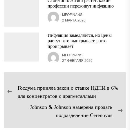
Стоимость жизни растет: какие
профессии переживут инфляцию
MFOFINANS
2 МАРТА 2026
Инфляция замедляется, но цены
растут: кто выигрывает, а кто
проигрывает
MFOFINANS
27 ФЕВРАЛЯ 2026
Навигация
Госдума приняла закон о ставке НДПИ в 6%
по
Предыдущая
для концентратов с драгметаллами
записям
запись:
Johnson & Johnson намерена продать
Сл
подразделение Cerenovus
зап