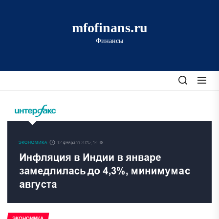
Перейти
к
mfofinans.ru
содержимому
Финансы
ЭКОНОМИКА