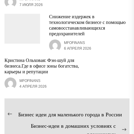
7 ИЮЛЯ 2026
Снижение издержек в
технологическом бизнесе с помощью
самовосстанавливающихся
предохранителей
MFOFINANS
6 АПРЕЛЯ 2026
Кристина Ольховая: Фэн-шуй для
бизнеса.Где в офисе зоны богатства,
карьеры и репутации
MFOFINANS
4 АПРЕЛЯ 2026
Навигация
Бизнес идеи для маленького города в России
Предыдущая
по
Бизнес-идеи в домашних условиях с
запись:
записям
Сл