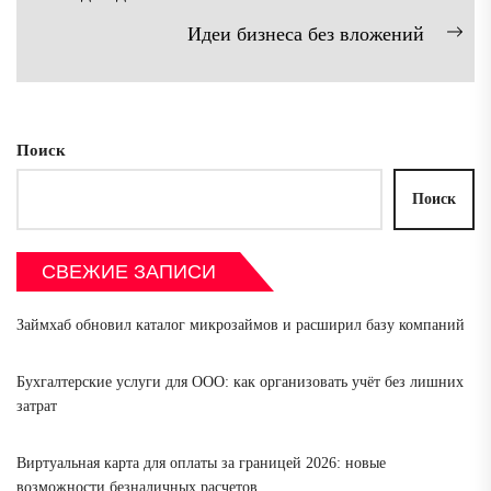
Предыдущая
по
Идеи бизнеса без вложений
запись:
записям
Сл
зап
Поиск
Поиск
СВЕЖИЕ ЗАПИСИ
Займхаб обновил каталог микрозаймов и расширил базу компаний
Бухгалтерские услуги для ООО: как организовать учёт без лишних
затрат
Виртуальная карта для оплаты за границей 2026: новые
возможности безналичных расчетов