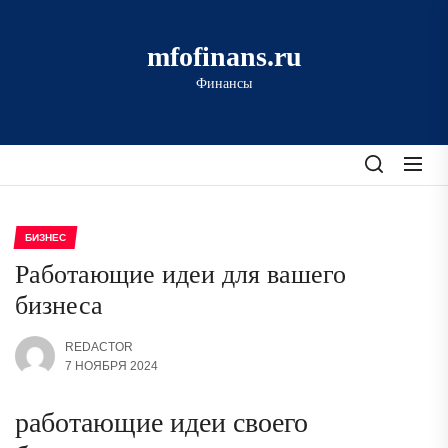
Перейти
к
mfofinans.ru
содержимому
Финансы
БИЗНЕС
Работающие идеи для вашего
бизнеса
REDACTOR
7 НОЯБРЯ 2024
работающие идеи своего