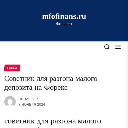
Перейти
к
mfofinans.ru
содержимому
Финансы
FOREX
Советник для разгона малого
депозита на Форекс
REDACTOR
7 НОЯБРЯ 2024
советник для разгона малого