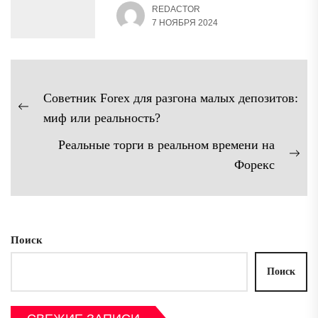
REDACTOR
7 НОЯБРЯ 2024
Навигация
Советник Forex для разгона малых депозитов:
по
Предыдущая
миф или реальность?
записям
запись:
Реальные торги в реальном времени на
Сл
Форекс
зап
Поиск
Поиск