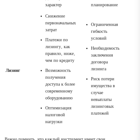
характер
планирование
Снижение
первоначальных
Ограниченная
затрат
гибкость
условий
Платежи по
лизингу‚ как
Необходимость
правило‚ ниже‚
заключения
чем по кредиту
договора
лизинга
Лизинг
Возможность
получения
Риск потери
доступа к более
имущества в
современному
случае
оборудованию
невыплаты
лизинговых
Оптимизация
платежей
налоговой
нагрузки
Важно помнить‚ что каждый инструмент имеет свои