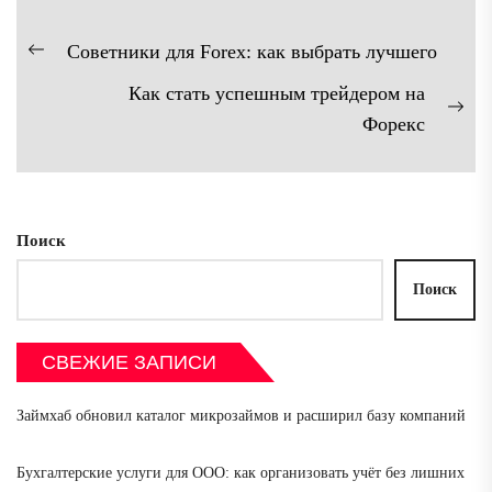
Навигация
Советники для Forex: как выбрать лучшего
Предыдущая
по
Как стать успешным трейдером на
запись:
записям
Сл
Форекс
зап
Поиск
Поиск
СВЕЖИЕ ЗАПИСИ
Займхаб обновил каталог микрозаймов и расширил базу компаний
Бухгалтерские услуги для ООО: как организовать учёт без лишних