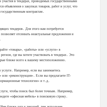
и участия в тендерах, проводимых государственными
объявления о закупках товаров, работ и услуг, что
 государственным контрактам․
одящих тендеров․ Для этого вам потребуется
 позволяет отсеивать неактуальные предложения и
․
райте «товары», «работы» или «услуги» в
 регион, где вы хотите участвовать в тендерах․ Это
торые ближе всего к вашему местоположению․
 услуги․ Например, если вы занимаетесь
» или «реконструкция»․ Если вы предлагаете IT-
формационные технологии» и т․д․
услуги, чтобы поиск был более точным․ Например,
введите «офисная мебель» в поисковую строку․
Чем ближе дата к текущей, тем актуальнее