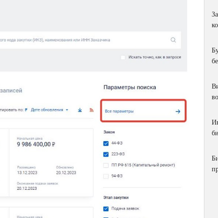
З
к
Б
б
Ви
в
И
би
Б
п