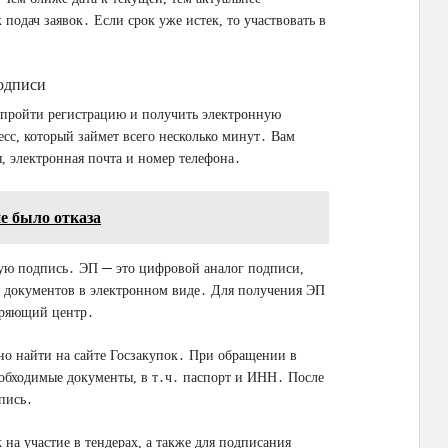
подач заявок․ Если срок уже истек, то участвовать в
подписи
о пройти регистрацию и получить электронную
есс, который займет всего несколько минут․ Вам
я, электронная почта и номер телефона․
е было отказа
ую подпись․ ЭП ─ это цифровой аналог подписи,
и документов в электронном виде․ Для получения ЭП
веряющий центр․
о найти на сайте Госзакупок․ При обращении в
еобходимые документы, в т․ч․ паспорт и ИНН․ После
пись․
на участие в тендерах, а также для подписания