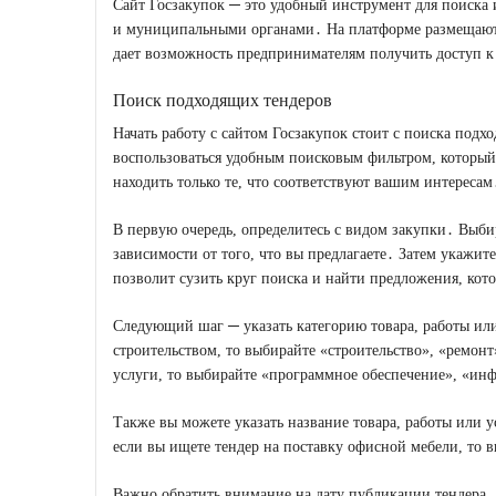
Сайт Госзакупок ─ это удобный инструмент для поиска 
и муниципальными органами․ На платформе размещаются 
дает возможность предпринимателям получить доступ к
Поиск подходящих тендеров
Начать работу с сайтом Госзакупок стоит с поиска подх
воспользоваться удобным поисковым фильтром, который
находить только те, что соответствуют вашим интересам
В первую очередь, определитесь с видом закупки․ Выби
зависимости от того, что вы предлагаете․ Затем укажите
позволит сузить круг поиска и найти предложения, ко
Следующий шаг ─ указать категорию товара, работы или
строительством, то выбирайте «строительство», «ремонт
услуги, то выбирайте «программное обеспечение», «ин
Также вы можете указать название товара, работы или 
если вы ищете тендер на поставку офисной мебели, то 
Важно обратить внимание на дату публикации тендера․ 