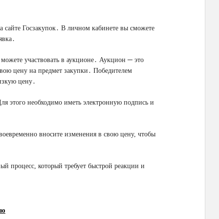
на сайте Госзакупок․ В личном кабинете вы сможете
явка․
ы можете участвовать в аукционе․ Аукцион ─ это
свою цену на предмет закупки․ Победителем
изкую цену․
Для этого необходимо иметь электронную подпись и
своевременно вносите изменения в свою цену, чтобы
ый процесс, который требует быстрой реакции и
ию