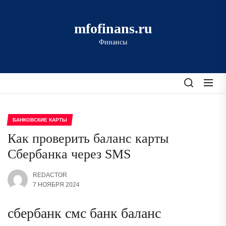
Перейти
к
mfofinans.ru
содержимому
Финансы
БАНКОВСКИЕ КАРТЫ
Как проверить баланс карты
Сбербанка через SMS
REDACTOR
7 НОЯБРЯ 2024
сбербанк смс банк баланс