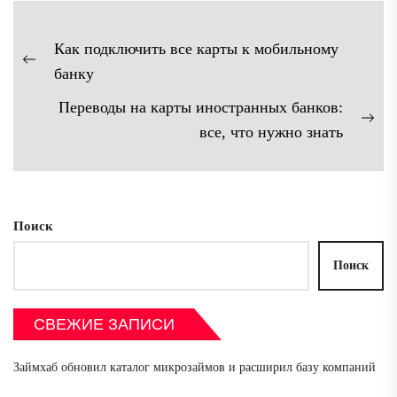
Навигация
Как подключить все карты к мобильному
по
Предыдущая
банку
записям
запись:
Переводы на карты иностранных банков:
Сл
все, что нужно знать
зап
Поиск
Поиск
СВЕЖИЕ ЗАПИСИ
Займхаб обновил каталог микрозаймов и расширил базу компаний