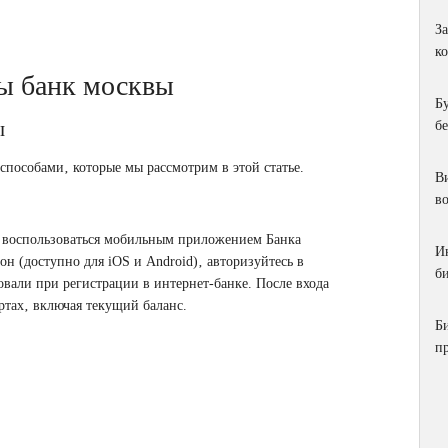
З
к
ты банк москвы
Б
ы
б
пособами‚ которые мы рассмотрим в этой статье.
Ви
в
– воспользоваться мобильным приложением Банка
И
н (доступно для iOS и Android)‚ авторизуйтесь в
би
овали при регистрации в интернет-банке. После входа
тах‚ включая текущий баланс.
Б
п