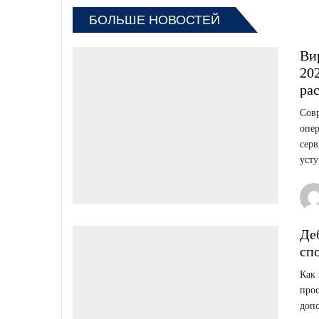
БОЛЬШЕ НОВОСТЕЙ
Ви
20
ра
Сов
опер
сер
усту
Де
сп
Как 
прос
допо