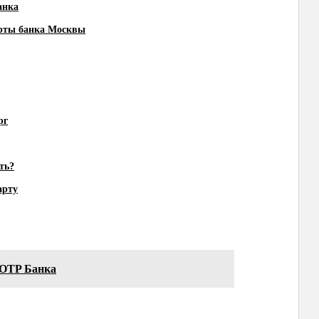
анка
арты банка Москвы
рг
ть?
арту
 OTP Банка