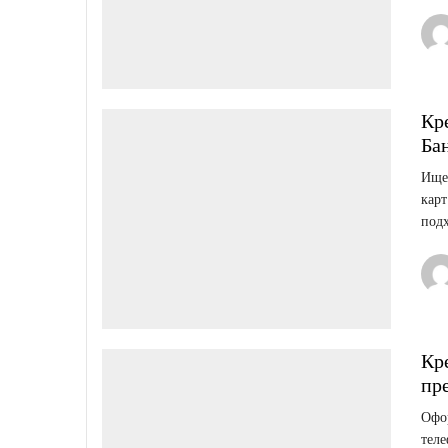
Кр
Ба
Ище
карт
подх
Кр
пр
Офор
теле