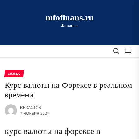
Перейти
к
mfofinans.ru
содержимому
Финансы
БИЗНЕС
Курс валюты на Форексе в реальном
времени
REDACTOR
7 НОЯБРЯ 2024
курс валюты на форексе в