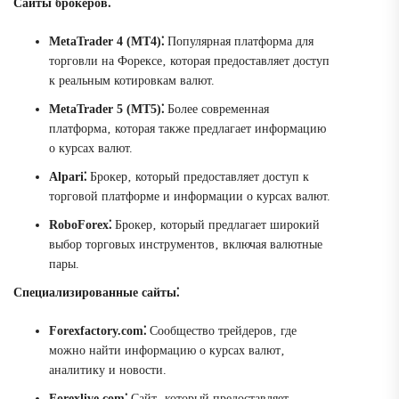
Сайты брокеров⁚
MetaTrader 4 (MT4)⁚
Популярная платформа для
торговли на Форексе‚ которая предоставляет доступ
к реальным котировкам валют.
MetaTrader 5 (MT5)⁚
Более современная
платформа‚ которая также предлагает информацию
о курсах валют.
Alpari⁚
Брокер‚ который предоставляет доступ к
торговой платформе и информации о курсах валют.
RoboForex⁚
Брокер‚ который предлагает широкий
выбор торговых инструментов‚ включая валютные
пары.
Специализированные сайты⁚
Forexfactory.com⁚
Сообщество трейдеров‚ где
можно найти информацию о курсах валют‚
аналитику и новости.
Forexlive.com⁚
Сайт‚ который предоставляет