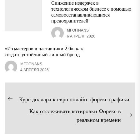
Снижение издержек в
технологическом бизнесе с помощью
самовосстанавливающихся
предохранителей
MFOFINANS
6 АПРЕЛЯ 2026
«Из мастеров в наставники 2.0»: как
создать устойчивый личный бренд
MFOFINANS
4 АПРЕЛЯ 2026
Навигация
Курс доллара к евро онлайн: форекс графики
Предыдущая
по
Как отслеживать котировки Форекс в
запись:
записям
Сл
реальном времени
зап