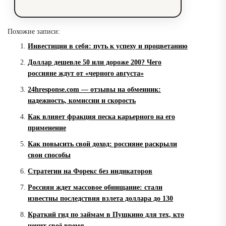
Похожие записи:
Инвестиции в себя: путь к успеху и процветанию
Доллар дешевле 50 или дороже 200? Чего
россияне ждут от «черного августа»
24hresponse.com — отзывы на обменник:
надежность, комиссии и скорость
Как влияет фракция песка карьерного на его
применение
Как повысить свой доход: россияне раскрыли
свои способы
Стратегии на Форекс без индикаторов
Россиян ждет массовое обнищание: стали
известны последствия взлета доллара до 130
Краткий гид по займам в Пушкино для тех, кто
ценит своё время