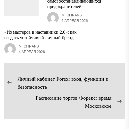
самовосстанавливающихся
предохранителей
MFOFINANS
6 АПРЕЛЯ 2026
«Из мастеров в наставники 2.0»: как
создать устойчивый личный бренд
MFOFINANS
4 АПРЕЛЯ 2026
Навигация
Личный кабинет Forex: вход, функции и
по
Предыдущая
безопасность
записям
запись:
Расписание торгов Форекс: время
Сл
Московское
зап