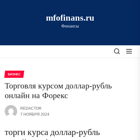
Перейти
к
mfofinans.ru
содержимому
Финансы
БИЗНЕС
Торговля курсом доллар-рубль
онлайн на Форекс
REDACTOR
7 НОЯБРЯ 2024
торги курса доллар-рубль