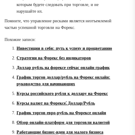
которым будете следовать при торговле, и не
нарушайте их.
Помните, что управление рисками является неотъемлемой
частью успешной торговли на Форекс.
Похожие записи:
Инвестиции в себя: путь к успеху и процветанию
Стратегии на Форекс без индикаторов
Доллар рубль на форексе сейчас онлайн график
График торгов доллар/рубль на Форекс онлайн:
руководство для начинающих
Курсы российского рубля к доллару на Форекс
Курсы валют на Форексе⁚ Доллар/Рубль
График торгов евро-рубль на Форексе онлайн
Обзор онлайн-платформ для торговли валютой
Работающие бизнес-идеи для малого бизнеса