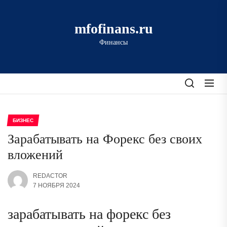
Перейти
к
mfofinans.ru
содержимому
Финансы
БИЗНЕС
Зарабатывать на Форекс без своих
вложений
REDACTOR
7 НОЯБРЯ 2024
зарабатывать на форекс без