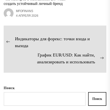
создать устойчивый личный бренд
MFOFINANS
4 АПРЕЛЯ 2026
Навигация
Индикаторы для форекс: точки входа и
по
Предыдущая
выхода
записям
запись:
График EUR/USD: Как найти,
Сл
анализировать и использовать
зап
Поиск
Поиск