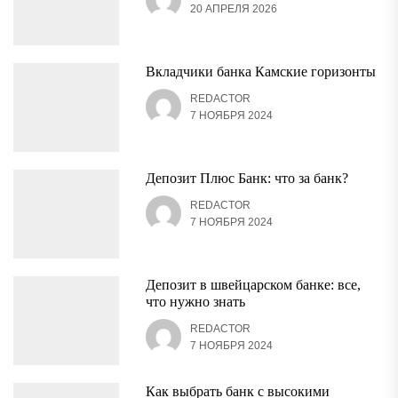
20 АПРЕЛЯ 2026
Вкладчики банка Камские горизонты
REDACTOR
7 НОЯБРЯ 2024
Депозит Плюс Банк: что за банк?
REDACTOR
7 НОЯБРЯ 2024
Депозит в швейцарском банке: все,
что нужно знать
REDACTOR
7 НОЯБРЯ 2024
Как выбрать банк с высокими