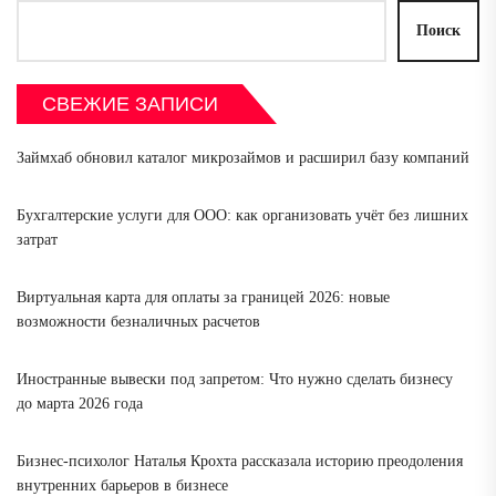
Поиск
СВЕЖИЕ ЗАПИСИ
Займхаб обновил каталог микрозаймов и расширил базу компаний
Бухгалтерские услуги для ООО: как организовать учёт без лишних
затрат
Виртуальная карта для оплаты за границей 2026: новые
возможности безналичных расчетов
Иностранные вывески под запретом: Что нужно сделать бизнесу
до марта 2026 года
Бизнес-психолог Наталья Крохта рассказала историю преодоления
внутренних барьеров в бизнесе