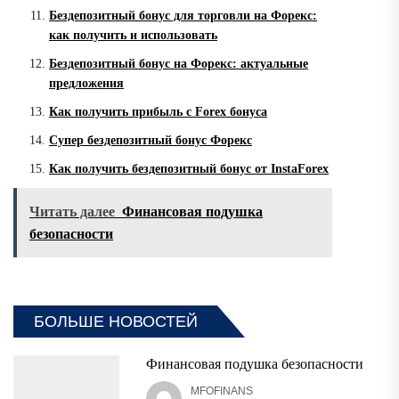
Бездепозитный бонус для торговли на Форекс:
как получить и использовать
Бездепозитный бонус на Форекс: актуальные
предложения
Как получить прибыль с Forex бонуса
Супер бездепозитный бонус Форекс
Как получить бездепозитный бонус от InstaForex
Читать далее
Финансовая подушка
безопасности
БОЛЬШЕ НОВОСТЕЙ
Финансовая подушка безопасности
MFOFINANS