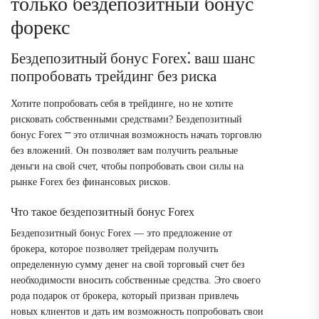
только бездепозитный бонус
форекс
Бездепозитный бонус Forex⁚ ваш шанс
попробовать трейдинг без риска
Хотите попробовать себя в трейдинге, но не хотите
рисковать собственными средствами? Бездепозитный
бонус Forex ⎻ это отличная возможность начать торговлю
без вложений. Он позволяет вам получить реальные
деньги на свой счет, чтобы попробовать свои силы на
рынке Forex без финансовых рисков.
Что такое бездепозитный бонус Forex
Бездепозитный бонус Forex ― это предложение от
брокера, которое позволяет трейдерам получить
определенную сумму денег на свой торговый счет без
необходимости вносить собственные средства. Это своего
рода подарок от брокера, который призван привлечь
новых клиентов и дать им возможность попробовать свои