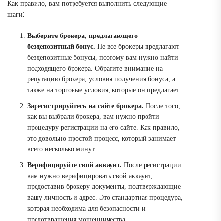
Как правило, вам потребуется выполнить следующие
шаги⁚
Выберите брокера, предлагающего
бездепозитный бонус.
Не все брокеры предлагают
бездепозитные бонусы, поэтому вам нужно найти
подходящего брокера. Обратите внимание на
репутацию брокера, условия получения бонуса, а
также на торговые условия, которые он предлагает.
Зарегистрируйтесь на сайте брокера.
После того,
как вы выбрали брокера, вам нужно пройти
процедуру регистрации на его сайте. Как правило,
это довольно простой процесс, который занимает
всего несколько минут.
Верифицируйте свой аккаунт.
После регистрации
вам нужно верифицировать свой аккаунт,
предоставив брокеру документы, подтверждающие
вашу личность и адрес. Это стандартная процедура,
которая необходима для безопасности и
предотвращения мошенничества.