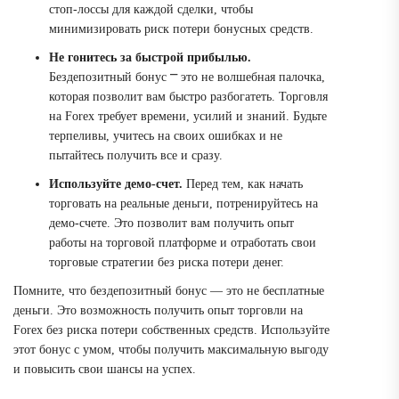
стоп-лоссы для каждой сделки, чтобы
минимизировать риск потери бонусных средств.
Не гонитесь за быстрой прибылью.
Бездепозитный бонус ⎻ это не волшебная палочка,
которая позволит вам быстро разбогатеть. Торговля
на Forex требует времени, усилий и знаний. Будьте
терпеливы, учитесь на своих ошибках и не
пытайтесь получить все и сразу.
Используйте демо-счет.
Перед тем, как начать
торговать на реальные деньги, потренируйтесь на
демо-счете. Это позволит вам получить опыт
работы на торговой платформе и отработать свои
торговые стратегии без риска потери денег.
Помните, что бездепозитный бонус ― это не бесплатные
деньги. Это возможность получить опыт торговли на
Forex без риска потери собственных средств. Используйте
этот бонус с умом, чтобы получить максимальную выгоду
и повысить свои шансы на успех.