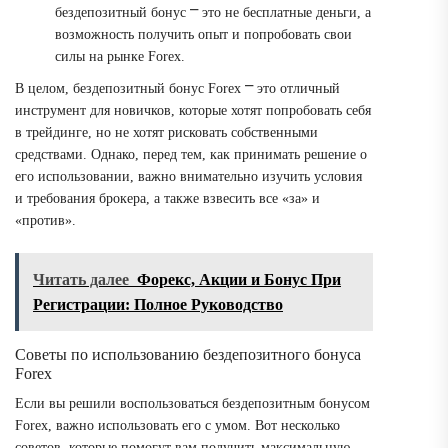
бездепозитный бонус ⎻ это не бесплатные деньги, а
возможность получить опыт и попробовать свои
силы на рынке Forex.
В целом, бездепозитный бонус Forex ⎻ это отличный
инструмент для новичков, которые хотят попробовать себя
в трейдинге, но не хотят рисковать собственными
средствами. Однако, перед тем, как принимать решение о
его использовании, важно внимательно изучить условия
и требования брокера, а также взвесить все «за» и
«против».
Читать далее
Форекс, Акции и Бонус При
Регистрации: Полное Руководство
Советы по использованию бездепозитного бонуса
Forex
Если вы решили воспользоваться бездепозитным бонусом
Forex, важно использовать его с умом. Вот несколько
советов, которые помогут вам получить максимальную