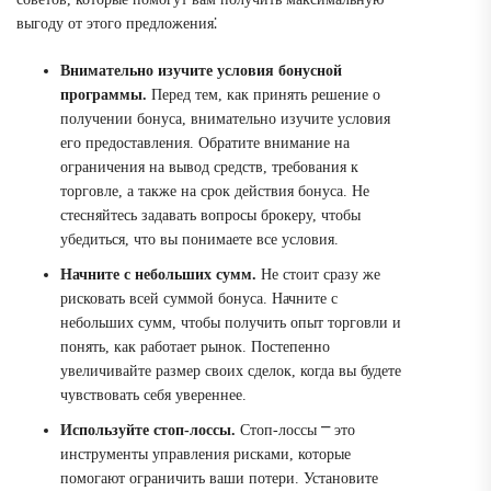
выгоду от этого предложения⁚
Внимательно изучите условия бонусной
программы.
Перед тем, как принять решение о
получении бонуса, внимательно изучите условия
его предоставления. Обратите внимание на
ограничения на вывод средств, требования к
торговле, а также на срок действия бонуса. Не
стесняйтесь задавать вопросы брокеру, чтобы
убедиться, что вы понимаете все условия.
Начните с небольших сумм.
Не стоит сразу же
рисковать всей суммой бонуса. Начните с
небольших сумм, чтобы получить опыт торговли и
понять, как работает рынок. Постепенно
увеличивайте размер своих сделок, когда вы будете
чувствовать себя увереннее.
Используйте стоп-лоссы.
Стоп-лоссы ⎻ это
инструменты управления рисками, которые
помогают ограничить ваши потери. Установите