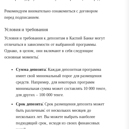
Рекомендуем внимательно ознакомиться с договором
перед подписанием.
Условия и требования
Условия и требования к депозитам в Каспий Банке могут
отличаться в зависимости от выбранной программы.
Однако‚ в целом‚ они включают в себя следующие
основные моменты⁚
Сумма депозита
⁚ Каждая депозитная программа
имеет свой минимальный порог для размещения
средств. Например‚ для некоторых программ
минимальная сумма может составлять 10 000 тенге‚
для других – 100 000 тенге.
Срок депозита
⁚ Срок размещения депозита может
быть различным⁚ от нескольких месяцев до
нескольких лет. Вы можете выбрать наиболее
подходящий срок‚ исходя из своих финансовых