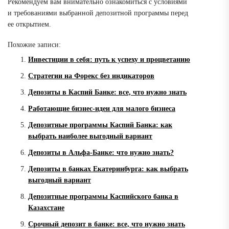
Рекомендуем вам внимательно ознакомиться с условиями
и требованиями выбранной депозитной программы перед
ее открытием.
Похожие записи:
Инвестиции в себя: путь к успеху и процветанию
Стратегии на Форекс без индикаторов
Депозиты в Каспий Банке: все, что нужно знать
Работающие бизнес-идеи для малого бизнеса
Депозитные программы Каспий Банка: как
выбрать наиболее выгодный вариант
Депозиты в Альфа-Банке: что нужно знать?
Депозиты в банках Екатеринбурга: как выбрать
выгодный вариант
Депозитные программы Каспийского банка в
Казахстане
Срочный депозит в банке: все, что нужно знать