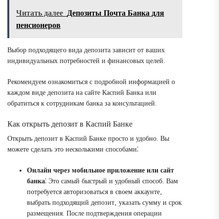
Читать далее
Депозиты Почта Банка для
пенсионеров
Выбор подходящего вида депозита зависит от ваших
индивидуальных потребностей и финансовых целей.
Рекомендуем ознакомиться с подробной информацией о
каждом виде депозита на сайте Каспий Банка или
обратиться к сотрудникам банка за консультацией.
Как открыть депозит в Каспий Банке
Открыть депозит в Каспий Банке просто и удобно. Вы
можете сделать это несколькими способами⁚
Онлайн через мобильное приложение или сайт
банка
⁚ Это самый быстрый и удобный способ. Вам
потребуется авторизоваться в своем аккаунте‚
выбрать подходящий депозит‚ указать сумму и срок
размещения. После подтверждения операции