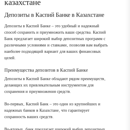
казахстане
Депозиты в Каспий Банке в Казахстане
Депозиты в Каспий Банке – это удобный и надежный
способ сохранить и приумножить ваши средства. Каспий
Банк предлагает широкий выбор депозитных программ с
различными условиями и ставками‚ позволяя вам выбрать
наиболее подходящий вариант для ваших финансовых
целей.
Преимущества депозитов в Каспий Банке
Депозиты в Каспий Банке обладают рядом преимуществ‚
делающих их привлекательным инструментом для
сохранения и приумножения средств.
Во-первых‚ Каспий Банк – это один из крупнейших и
надежных банков в Казахстане‚ что гарантирует
сохранность ваших средств.
Во-вторых‚ банк предлагает широкий выбор депозитных