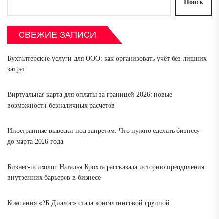
Поиск
СВЕЖИЕ ЗАПИСИ
Бухгалтерские услуги для ООО: как организовать учёт без лишних
затрат
Виртуальная карта для оплаты за границей 2026: новые
возможности безналичных расчетов
Иностранные вывески под запретом: Что нужно сделать бизнесу
до марта 2026 года
Бизнес-психолог Наталья Крохта рассказала историю преодоления
внутренних барьеров в бизнесе
Компания «2Б Диалог» стала консалтинговой группой