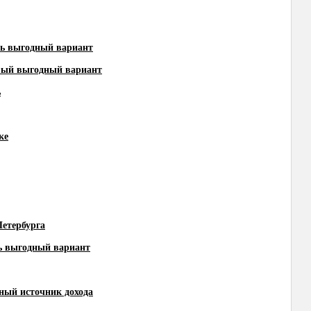
ть выгодный вариант
амый выгодный вариант
ь
ке
Петербурга
ь выгодный вариант
ный источник дохода