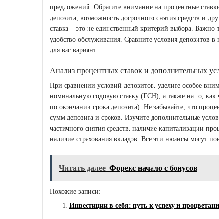
предложений. Обратите внимание на процентные ставки
депозита, возможность досрочного снятия средств и дру
ставка – это не единственный критерий выбора. Важно 
удобство обслуживания. Сравните условия депозитов в 
для вас вариант.
Анализ процентных ставок и дополнительных ус
При сравнении условий депозитов, уделите особое вни
номинальную годовую ставку (ГСН), а также на то, как
по окончании срока депозита). Не забывайте, что проц
сумм депозита и сроков. Изучите дополнительные услов
частичного снятия средств, наличие капитализации про
наличие страхования вкладов. Все эти нюансы могут по
Читать далее
Форекс начало с бонусов
Похожие записи:
Инвестиции в себя: путь к успеху и процветан