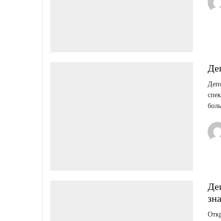
Де
Деп
спек
боль
Де
зна
Откр