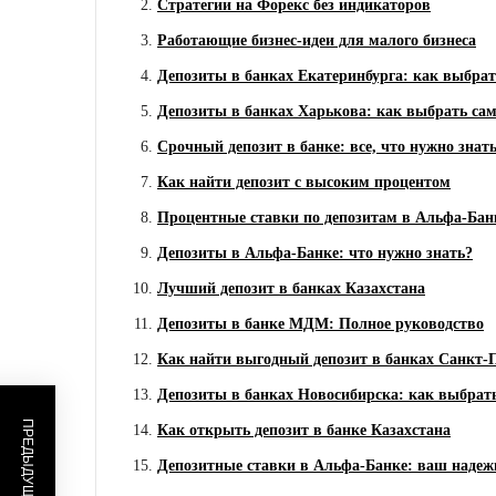
Стратегии на Форекс без индикаторов
Работающие бизнес-идеи для малого бизнеса
Депозиты в банках Екатеринбурга: как выбра
Депозиты в банках Харькова: как выбрать с
Срочный депозит в банке: все, что нужно знат
Как найти депозит с высоким процентом
Процентные ставки по депозитам в Альфа-Бан
Депозиты в Альфа-Банке: что нужно знать?
Лучший депозит в банках Казахстана
Депозиты в банке МДМ: Полное руководство
Как найти выгодный депозит в банках Санкт-
Депозиты в банках Новосибирска: как выбрат
Как открыть депозит в банке Казахстана
Депозитные ставки в Альфа-Банке: ваш надеж