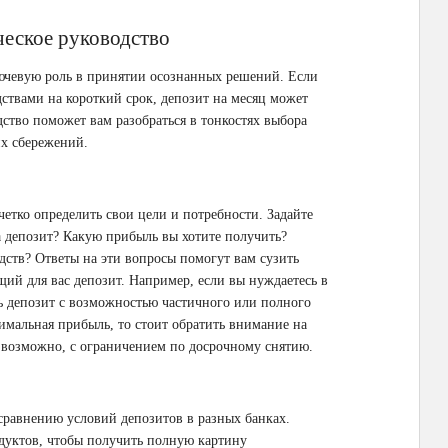
ческое руководство
ючевую роль в принятии осознанных решений. Если
ствами на короткий срок, депозит на месяц может
ство поможет вам разобраться в тонкостях выбора
их сбережений.
етко определить свои цели и потребности. Задайте
а депозит? Какую прибыль вы хотите получить?
дств? Ответы на эти вопросы помогут вам сузить
ий для вас депозит. Например, если вы нуждаетесь в
ть депозит с возможностью частичного или полного
симальная прибыль, то стоит обратить внимание на
 возможно, с ограничением по досрочному снятию.
 сравнению условий депозитов в разных банках.
дуктов, чтобы получить полную картину