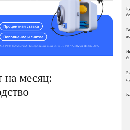
Б
б
Ви
в
И
би
Б
 на месяц:
п
одство
К