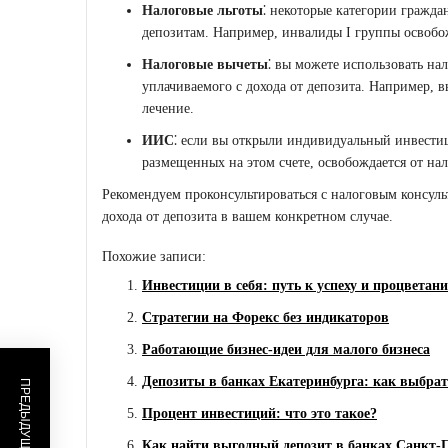
Налоговые льготы
⁚ некоторые категории гражда
депозитам. Например, инвалиды I группы освобо
Налоговые вычеты
⁚ вы можете использовать на
уплачиваемого с дохода от депозита. Например, 
лечение.
ИИС
⁚ если вы открыли индивидуальный инвестиц
размещенных на этом счете, освобождается от на
Рекомендуем проконсультироваться с налоговым консул
дохода от депозита в вашем конкретном случае.
Похожие записи:
Инвестиции в себя: путь к успеху и процветан
Стратегии на Форекс без индикаторов
Работающие бизнес-идеи для малого бизнеса
Депозиты в банках Екатеринбурга: как выбра
Процент инвестиций: что это такое?
Как найти выгодный депозит в банках Санкт-