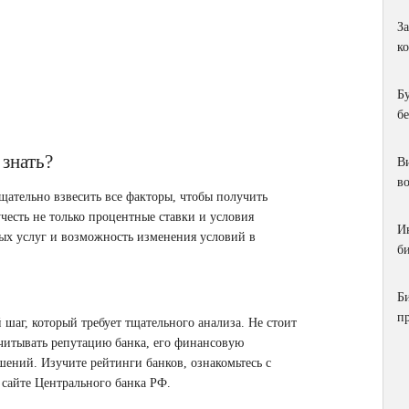
З
к
Б
б
 знать?
Ви
в
щательно взвесить все факторы, чтобы получить
есть не только процентные ставки и условия
И
ных услуг и возможность изменения условий в
би
Б
п
 шаг, который требует тщательного анализа. Не стоит
читывать репутацию банка, его финансовую
ений. Изучите рейтинги банков, ознакомьтесь с
 сайте Центрального банка РФ.