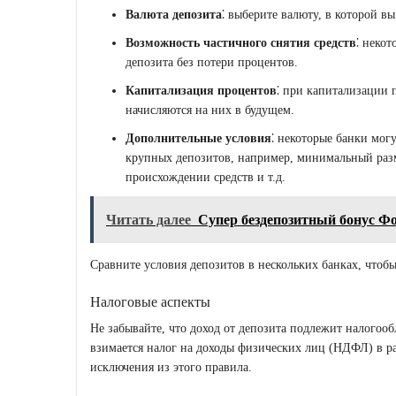
Валюта депозита
⁚ выберите валюту, в которой в
Возможность частичного снятия средств
⁚ неко
депозита без потери процентов.
Капитализация процентов
⁚ при капитализации 
начисляются на них в будущем.
Дополнительные условия
⁚ некоторые банки мог
крупных депозитов, например, минимальный разм
происхождении средств и т.д.
Читать далее
Супер бездепозитный бонус Ф
Сравните условия депозитов в нескольких банках, чтоб
Налоговые аспекты
Не забывайте, что доход от депозита подлежит налогоо
взимается налог на доходы физических лиц (НДФЛ) в р
исключения из этого правила.