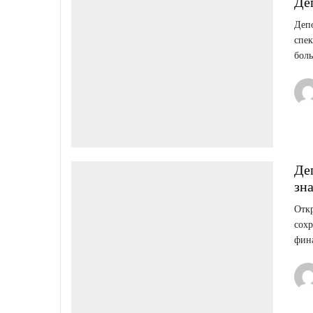
Де
Деп
спек
боль
Де
зна
Откр
сохр
фин