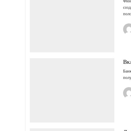
Фина
созд
поло
Вк
Банк
полу