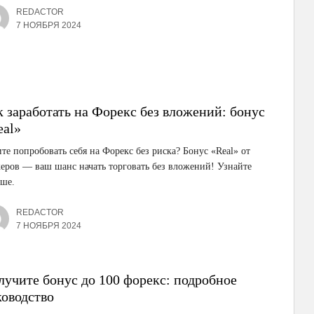
REDACTOR
7 НОЯБРЯ 2024
к заработать на Форекс без вложений: бонус
eal»
те попробовать себя на Форекс без риска? Бонус «Real» от
еров — ваш шанс начать торговать без вложений! Узнайте
ьше.
REDACTOR
7 НОЯБРЯ 2024
лучите бонус до 100 форекс: подробное
ководство