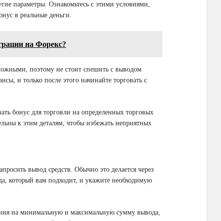
угие параметры. Ознакомьтесь с этими условиями,
онус в реальные деньги.
трации на Форекс?
ложными, поэтому не стоит спешить с выводом
нсы, и только после этого начинайте торговать с
вать бонус для торговли на определенных торговых
ельны к этим деталям, чтобы избежать неприятных
просить вывод средств. Обычно это делается через
да, который вам подходит, и укажите необходимую
ения на минимальную и максимальную сумму вывода,