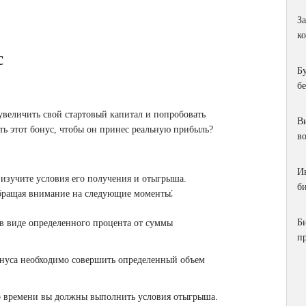
З
к
с
Б
б
увеличить свой стартовый капитал и попробовать
Ви
ть этот бонус, чтобы он принес реальную прибыль?
в
И
 изучите условия его получения и отыгрыша.
би
бращая внимание на следующие моменты⁚
Б
в виде определенного процента от суммы
п
онуса необходимо совершить определенный объем
ого времени вы должны выполнить условия отыгрыша.