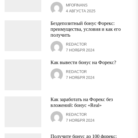
MFOFINANS
4 АВГУСТА 2025
Бездепозитный бонус Форекс:
преимущества, условия и как его
получить
REDACTOR
7 НОЯБРЯ 2024
Как вывести бонус на Форекс?
REDACTOR
7 НОЯБРЯ 2024
Как заработать на Форекс без
вложений: бонус «Real»
REDACTOR
7 НОЯБРЯ 2024
Получите бонус до 100 форекс: