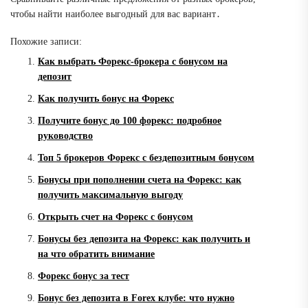
чтобы найти наиболее выгодный для вас вариант․
Похожие записи:
Как выбрать Форекс-брокера с бонусом на
депозит
Как получить бонус на Форекс
Получите бонус до 100 форекс: подробное
руководство
Топ 5 брокеров Форекс с бездепозитным бонусом
Бонусы при пополнении счета на Форекс: как
получить максимальную выгоду
Открыть счет на Форекс с бонусом
Бонусы без депозита на Форекс: как получить и
на что обратить внимание
Форекс бонус за тест
Бонус без депозита в Forex клубе: что нужно