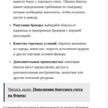
вывести бонус с торгового счета․ Обычно бонусы
имеют определенные требования по отыгрышу,
которые необходимо выполнить, чтобы получить
доступ к выводу․
Репутация брокера
⁚ выбирайте бонусы от
надежных и проверенных брокеров с хорошей
репутацией․
Качество торговых условий
⁚ обратите внимание
на спреды, комиссии, скорость исполнения ордеров
и другие торговые условия брокера․
Дополнительные преимущества
⁚ некоторые
бонусы могут предоставлять доступ к
дополнительным инструментам, аналитике или
другим полезным ресурсам․
Читать далее
Пополнение бонусного счета
на Форекс
Сравнивайте различные предложения от разных брокеров,