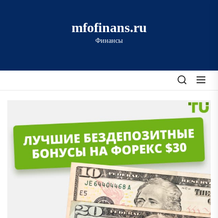
Перейти
к
mfofinans.ru
содержимому
Финансы