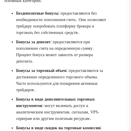
основных категорий⁚
Бездепозитные бонусы
⁚ предоставляются без
необходимости пополнения счета․ Они позволяют
трейдеру попробовать платформу брокера и
торговать без собственных средств․
Бонусы за депозит
⁚ предоставляются при
пополнении счета на определенную сумму․
Процент бонуса может зависеть от размера
депозита․
Бонусы за торговый объем
⁚ предоставляются за
достижение определенного торгового объема․
Часто используются для поощрения активных
трейдеров․
Бонусы в виде дополнительных торговых
инструментов
⁚ могут включать доступ к
аналитическим инструментам, сигналам, VPS-
серверам или другим полезным ресурсам․
Бонусы в виде скидок на торговые комиссии
⁚