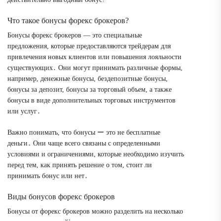
Что такое бонусы форекс брокеров?
Бонусы форекс брокеров — это специальные
предложения, которые предоставляются трейдерам для
привлечения новых клиентов или повышения лояльности
существующих․ Они могут принимать различные формы,
например, денежные бонусы, бездепозитные бонусы,
бонусы за депозит, бонусы за торговый объем, а также
бонусы в виде дополнительных торговых инструментов
или услуг․
Важно понимать, что бонусы ー это не бесплатные
деньги․ Они чаще всего связаны с определенными
условиями и ограничениями, которые необходимо изучить
перед тем, как принять решение о том, стоит ли
принимать бонус или нет․
Виды бонусов форекс брокеров
Бонусы от форекс брокеров можно разделить на несколько