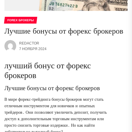
FOREX БРОКЕРЫ
Лучшие бонусы от форекс брокеров
REDACTOR
7 НОЯБРЯ 2024
лучший бонус от форекс
брокеров
Лучшие бонусы от форекс брокеров
В мире форекс-трейдинга бонусы брокеров могут стать
отличным инструментом для новичков и опытных
трейдеров․ Они позволяют увеличить депозит, получить
доступ к дополнительным торговым инструментам или
просто снизить торговые издержки․ Но как найти
действительно выгодный бонус?