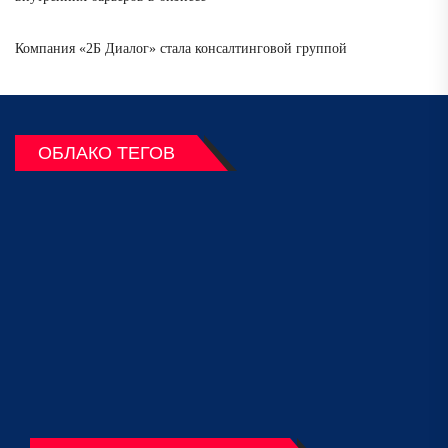
Компания «2Б Диалог» стала консалтинговой группой
ОБЛАКО ТЕГОВ