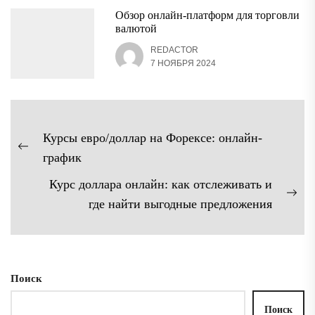
Обзор онлайн-платформ для торговли
валютой
REDACTOR
7 НОЯБРЯ 2024
Навигация
Курсы евро/доллар на Форексе: онлайн-
по
Предыдущая
график
записям
запись:
Курс доллара онлайн: как отслеживать и
Сл
где найти выгодные предложения
зап
Поиск
Поиск