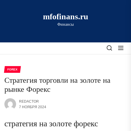
Перейти
к
mfofinans.ru
содержимому
Финансы
FOREX
Стратегия торговли на золоте на
рынке Форекс
REDACTOR
7 НОЯБРЯ 2024
стратегия на золоте форекс