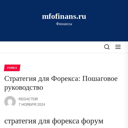
Перейти
к
mfofinans.ru
содержимому
Финансы
FOREX
Стратегия для Форекса: Пошаговое
руководство
REDACTOR
7 НОЯБРЯ 2024
стратегия для форекса форум