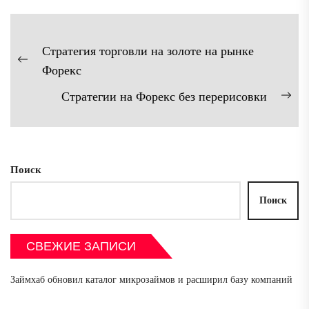
Навигация
Стратегия торговли на золоте на рынке
по
Предыдущая
Форекс
записям
запись:
Стратегии на Форекс без перерисовки
Сл
зап
Поиск
Поиск
СВЕЖИЕ ЗАПИСИ
Займхаб обновил каталог микрозаймов и расширил базу компаний