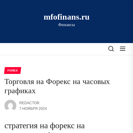
Перейти
к
mfofinans.ru
содержимому
Финансы
FOREX
Торговля на Форекс на часовых
графиках
REDACTOR
7 НОЯБРЯ 2024
стратегия на форекс на