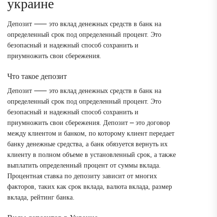
украине
Депозит ⸺ это вклад денежных средств в банк на
определенный срок под определенный процент. Это
безопасный и надежный способ сохранить и
приумножить свои сбережения.
Что такое депозит
Депозит ⸺ это вклад денежных средств в банк на
определенный срок под определенный процент. Это
безопасный и надежный способ сохранить и
приумножить свои сбережения. Депозит ⎼ это договор
между клиентом и банком, по которому клиент передает
банку денежные средства, а банк обязуется вернуть их
клиенту в полном объеме в установленный срок, а также
выплатить определенный процент от суммы вклада.
Процентная ставка по депозиту зависит от многих
факторов, таких как срок вклада, валюта вклада, размер
вклада, рейтинг банка.