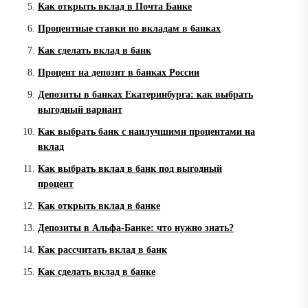
Как открыть вклад в Почта Банке
Процентные ставки по вкладам в банках
Как сделать вклад в банк
Процент на депозит в банках России
Депозиты в банках Екатеринбурга: как выбрать
выгодный вариант
Как выбрать банк с наилучшими процентами на
вклад
Как выбрать вклад в банк под выгодный
процент
Как открыть вклад в банке
Депозиты в Альфа-Банке: что нужно знать?
Как рассчитать вклад в банк
Как сделать вклад в банке