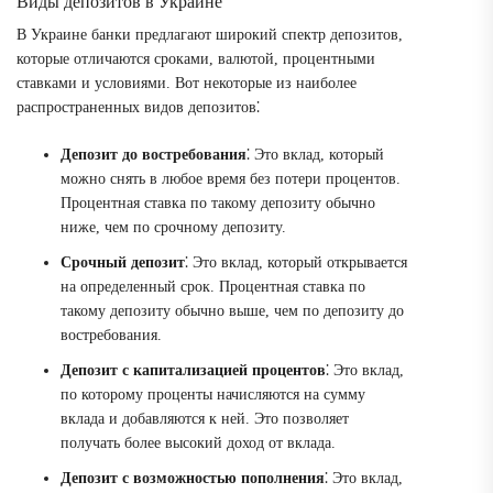
Виды депозитов в Украине
В Украине банки предлагают широкий спектр депозитов,
которые отличаются сроками, валютой, процентными
ставками и условиями. Вот некоторые из наиболее
распространенных видов депозитов⁚
Депозит до востребования
⁚ Это вклад, который
можно снять в любое время без потери процентов.
Процентная ставка по такому депозиту обычно
ниже, чем по срочному депозиту.
Срочный депозит
⁚ Это вклад, который открывается
на определенный срок. Процентная ставка по
такому депозиту обычно выше, чем по депозиту до
востребования.
Депозит с капитализацией процентов
⁚ Это вклад,
по которому проценты начисляются на сумму
вклада и добавляются к ней. Это позволяет
получать более высокий доход от вклада.
Депозит с возможностью пополнения
⁚ Это вклад,