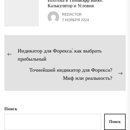
Ипотека в Тинькофф Банке:
Калькулятор и Условия
REDACTOR
7 НОЯБРЯ 2024
Навигация
Индикатор для Форекса⁚ как выбрать
по
Предыдущая
прибыльный
записям
запись:
Точнейший индикатор для Форекса?
Сл
Миф или реальность?
зап
Поиск
Поиск