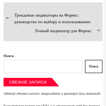
Навигация
Трендовые индикаторы на Форекс:
по
Предыдущая
руководство по выбору и использованию
записям
запись:
Точный индикатор для Форекс
Сл
зап
Поиск
Поиск
СВЕЖИЕ ЗАПИСИ
Займхаб обновил каталог микрозаймов и расширил базу компаний
Бухгалтерские услуги для ООО: как организовать учёт без лишних