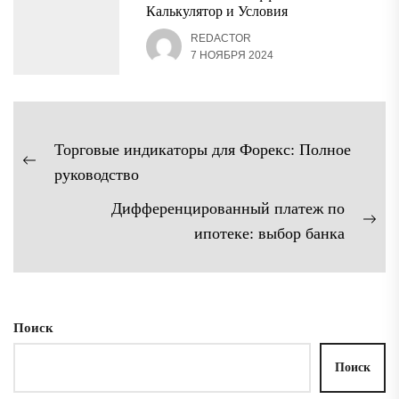
Калькулятор и Условия
REDACTOR
7 НОЯБРЯ 2024
Навигация
Торговые индикаторы для Форекс: Полное
по
Предыдущая
руководство
записям
запись:
Дифференцированный платеж по
Сл
ипотеке: выбор банка
зап
Поиск
Поиск