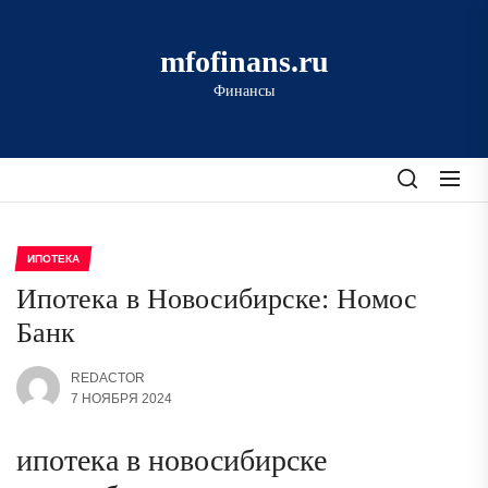
Перейти
к
mfofinans.ru
содержимому
Финансы
ИПОТЕКА
Ипотека в Новосибирске: Номос
Банк
REDACTOR
7 НОЯБРЯ 2024
ипотека в новосибирске