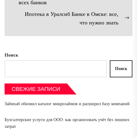
по
Предыдущая
всех банков
записям
запись:
Ипотека в Уралсиб Банке в Омске: все,
Сл
что нужно знать
зап
Поиск
Поиск
СВЕЖИЕ ЗАПИСИ
Займхаб обновил каталог микрозаймов и расширил базу компаний
Бухгалтерские услуги для ООО: как организовать учёт без лишних
затрат