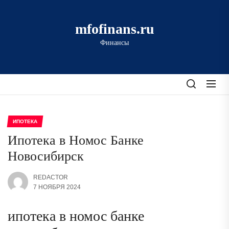
Перейти
к
mfofinans.ru
содержимому
Финансы
ИПОТЕКА
Ипотека в Номос Банке
Новосибирск
REDACTOR
7 НОЯБРЯ 2024
ипотека в номос банке