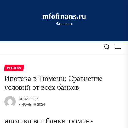
Перейти
к
mfofinans.ru
содержимому
Финансы
ИПОТЕКА
Ипотека в Тюмени: Сравнение
условий от всех банков
REDACTOR
7 НОЯБРЯ 2024
ипотека все банки тюмень