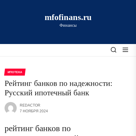
Перейти
к
mfofinans.ru
содержимому
Финансы
ИПОТЕКА
Рейтинг банков по надежности:
Русский ипотечный банк
REDACTOR
7 НОЯБРЯ 2024
рейтинг банков по