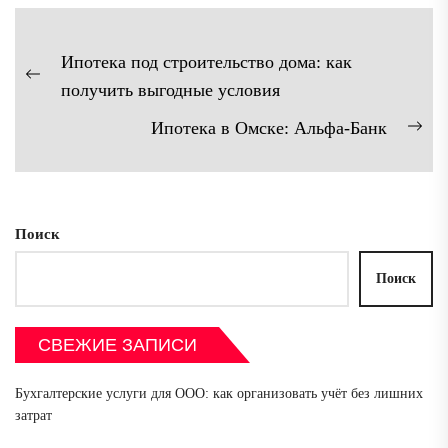
Навигация
Ипотека под строительство дома: как
по
Предыдущая
получить выгодные условия
записям
запись:
Ипотека в Омске: Альфа-Банк
Сл
зап
Поиск
Поиск
СВЕЖИЕ ЗАПИСИ
Бухгалтерские услуги для ООО: как организовать учёт без лишних
затрат