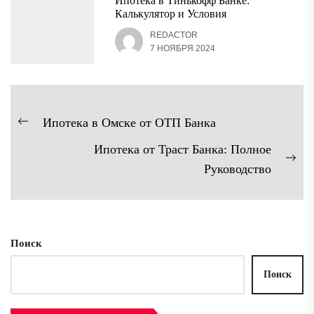
Ипотека в Тинькофф Банке:
Калькулятор и Условия
REDACTOR
7 НОЯБРЯ 2024
Навигация
Ипотека в Омске от ОТП Банка
Предыдущая
по
Ипотека от Траст Банка: Полное
запись:
записям
Сл
Руководство
зап
Поиск
Поиск