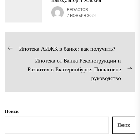
Калькулятор и Условия
REDACTOR
7 НОЯБРЯ 2024
Навигация
Ипотека АИЖК в банке: как получить?
Предыдущая
по
Ипотека от Банка Реконструкции и
запись:
записям
Развития в Екатеринбурге: Пошаговое
Сл
руководство
зап
Поиск
Поиск