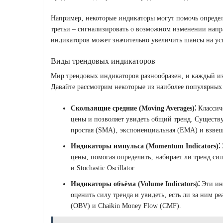
Например‚ некоторые индикаторы могут помочь определи
третьи ‒ сигнализировать о возможном изменении напр
индикаторов может значительно увеличить шансы на усп
Виды трендовых индикаторов
Мир трендовых индикаторов разнообразен‚ и каждый и
Давайте рассмотрим некоторые из наиболее популярных
Скользящие средние (Moving Averages)⁚
Классич
цены и позволяет увидеть общий тренд. Существ
простая (SMA)‚ экспоненциальная (EMA) и взве
Индикаторы импульса (Momentum Indicators)⁚
цены‚ помогая определить‚ набирает ли тренд си
и Stochastic Oscillator.
Индикаторы объёма (Volume Indicators)⁚
Эти ин
оценить силу тренда и увидеть‚ есть ли за ним р
(OBV) и Chaikin Money Flow (CMF).