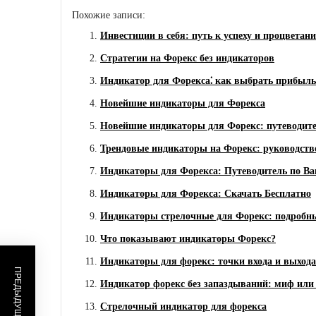
Похожие записи:
Инвестиции в себя: путь к успеху и процветан
Стратегии на Форекс без индикаторов
Индикатор для Форекса⁚ как выбрать прибыл
Новейшие индикаторы для Форекса
Новейшие индикаторы для Форекс: путеводите
Трендовые индикаторы на Форекс: руководств
Индикаторы для Форекса: Путеводитель по 
Индикаторы для Форекса: Скачать Бесплатно
Индикаторы стрелочные для Форекс: подробн
Что показывают индикаторы Форекс?
Индикаторы для форекс: точки входа и выхода
Индикатор форекс без запаздываний: миф или
Стрелочный индикатор для форекса