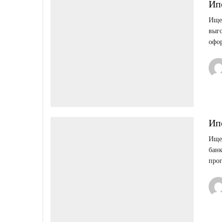
Ип
Ищет
выго
офо
Ип
Ищет
бан
про