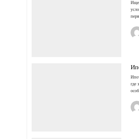
Ищет
усло
перв
Ипо
Ипот
где 
особ