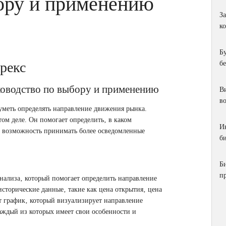
ору и применению
З
к
Б
рекс
б
ководство по выбору и применению
Ви
в
уметь определять направление движения рынка.
м деле. Он помогает определить‚ в каком
И
ам возможность принимать более осведомленные
би
Б
п
нализа‚ который помогает определить направление
сторические данные‚ такие как цена открытия‚ цена
т график‚ который визуализирует направление
аждый из которых имеет свои особенности и