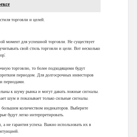
ексе
стиля торговли и целей.
вой момент для успешной торговли. Не существует
учитывать свой стиль торговли и цели. Вот несколько
ор⁚
очную торговлю‚ то более подходящими будут
коротким периодом. Для долгосрочных инвесторов
ми периодами.
льны к шуму рынка и могут давать ложные сигналы.
ает шум и показывает только сильные сигналы.
 большим количеством индикаторов. Выберите
рые будут легко интерпретировать.
‚ а не гарантия успеха. Важно использовать их в
интуицией.