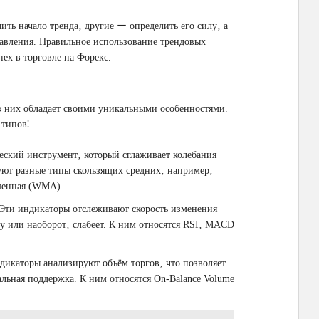
ть начало тренда‚ другие ー определить его силу‚ а
авления. Правильное использование трендовых
ех в торговле на Форекс.
з них обладает своими уникальными особенностями.
 типов⁚
еский инструмент‚ который сглаживает колебания
уют разные типы скользящих средних‚ например‚
шенная (WMA).
Эти индикаторы отслеживают скорость изменения
лу или наоборот‚ слабеет. К ним относятся RSI‚ MACD
дикаторы анализируют объём торгов‚ что позволяет
еальная поддержка. К ним относятся On-Balance Volume