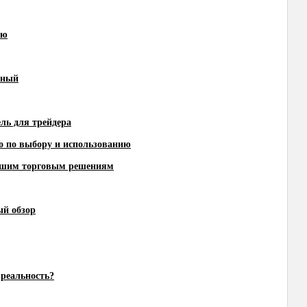
ию
ьный
ль для трейдера
о по выбору и использованию
Вашим торговым решениям
ый обзор
 реальность?