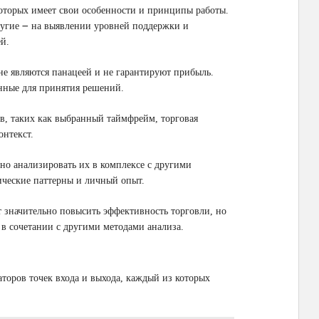
оторых имеет свои особенности и принципы работы.
ругие ౼ на выявлении уровней поддержки и
й.
не являются панацеей и не гарантируют прибыль.
нные для принятия решений.
в, таких как выбранный таймфрейм, торговая
онтекст.
жно анализировать их в комплексе с другими
ические паттерны и личный опыт.
 значительно повысить эффективность торговли, но
 в сочетании с другими методами анализа.
торов точек входа и выхода, каждый из которых