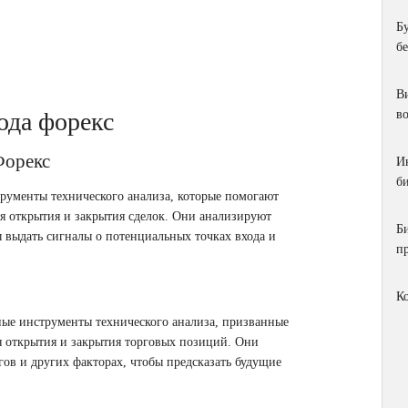
Б
б
Ви
ода форекс
в
Форекс
И
би
рументы технического анализа, которые помогают
я открытия и закрытия сделок. Они анализируют
Б
 выдать сигналы о потенциальных точках входа и
п
К
ные инструменты технического анализа, призванные
 открытия и закрытия торговых позиций. Они
гов и других факторах, чтобы предсказать будущие