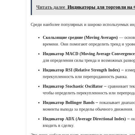
Читать далее
Индикаторы для торговли на 
Среди наиболее популярных и широко используемых ин
Скользящие средние (Moving Averages)
― основа
времени. Они помогают определить тренд и уров
Индикатор MACD (Moving Average Convergence 
для определения силы тренда и возможных развор
Индикатор RSI (Relative Strength Index)
౼ измер
перекупленность или перепроданность рынка.
Индикатор Stochastic Oscillator
౼ сравнивает те
чтобы определить перекупленность или перепрод
Индикатор Bollinger Bands
౼ показывает диапазо
моменты выхода за пределы обычного движения.
Индикатор ADX (Average Directional Index)
౼ оц
входить в сделку.