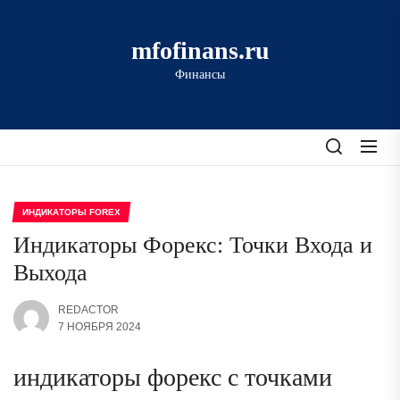
Перейти
к
mfofinans.ru
содержимому
Финансы
ИНДИКАТОРЫ FOREX
Индикаторы Форекс: Точки Входа и
Выхода
REDACTOR
7 НОЯБРЯ 2024
индикаторы форекс с точками