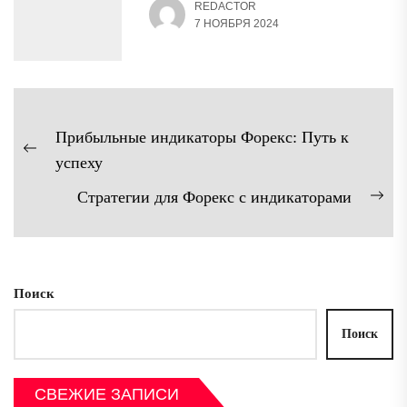
REDACTOR
7 НОЯБРЯ 2024
Навигация
Прибыльные индикаторы Форекс: Путь к
по
Предыдущая
успеху
записям
запись:
Стратегии для Форекс с индикаторами
Сл
зап
Поиск
Поиск
СВЕЖИЕ ЗАПИСИ