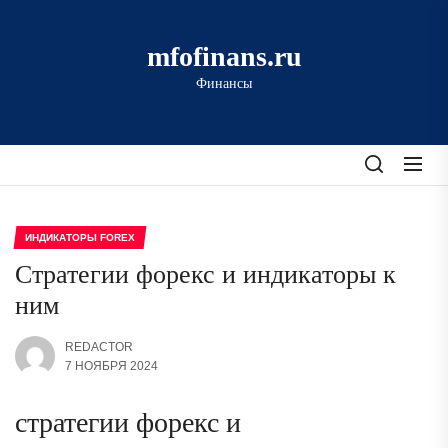
Перейти
к
mfofinans.ru
содержимому
Финансы
ИНДИКАТОРЫ FOREX
Стратегии форекс и индикаторы к
ним
REDACTOR
7 НОЯБРЯ 2024
стратегии форекс и