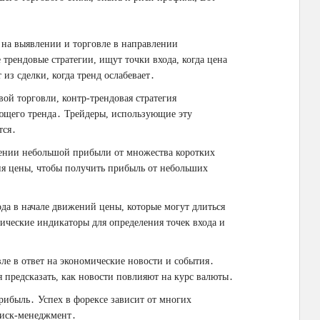
 на выявлении и торговле в направлении
рендовые стратегии, ищут точки входа, когда цена
из сделки, когда тренд ослабевает․
ой торговли, контр-трендовая стратегия
ующего тренда․ Трейдеры, использующие эту
тся․
чении небольшой прибыли от множества коротких
я цены, чтобы получить прибыль от небольших
да в начале движений цены, которые могут длиться
ические индикаторы для определения точек входа и
вле в ответ на экономические новости и события․
 предсказать, как новости повлияют на курс валюты․
прибыль․ Успех в форексе зависит от многих
риск-менеджмент․