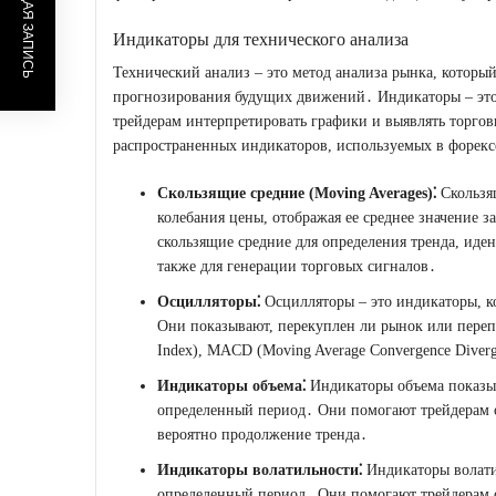
ПРЕДЫДУЩАЯ ЗАПИСЬ
Индикаторы для технического анализа
Технический анализ – это метод анализа рынка, которы
прогнозирования будущих движений․ Индикаторы – это
трейдерам интерпретировать графики и выявлять торгов
распространенных индикаторов, используемых в форекс
Скользящие средние (Moving Averages)⁚
Скользящ
колебания цены, отображая ее среднее значение 
скользящие средние для определения тренда, ид
также для генерации торговых сигналов․
Осцилляторы⁚
Осцилляторы – это индикаторы, к
Они показывают, перекуплен ли рынок или перепр
Index), MACD (Moving Average Convergence Divergen
Индикаторы объема⁚
Индикаторы объема показыв
определенный период․ Они помогают трейдерам о
вероятно продолжение тренда․
Индикаторы волатильности⁚
Индикаторы волати
определенный период․ Они помогают трейдерам о