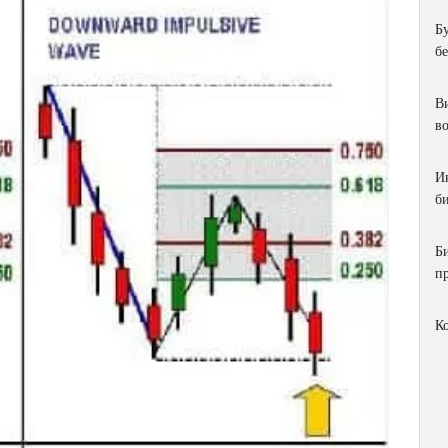
Б
б
Ви
в
И
би
Б
п
К