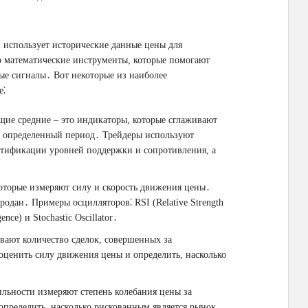
й использует исторические данные цены для
 математические инструменты, которые помогают
ые сигналы․ Вот некоторые из наиболее
е⁚
ие средние – это индикаторы, которые сглаживают
за определенный период․ Трейдеры используют
ентификации уровней поддержки и сопротивления, а
оторые измеряют силу и скорость движения цены․
одан․ Примеры осцилляторов⁚ RSI (Relative Strength
ce) и Stochastic Oscillator․
ают количество сделок, совершенных за
ценить силу движения цены и определить, насколько
льности измеряют степень колебания цены за
пределить, насколько рискованным является рынок․