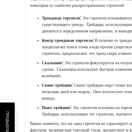
некоторые из наиболее распространенных стратегий⁚
Трендовая торговля⁚
Эта стратегия основывается
существующего тренда․ Трейдеры, использующие т
движется в определенном направлении, и выходят 
Контр-трендовая торговля⁚
В отличие от трендов
предполагает поиск точек входа против существ
стратегию, предполагают, что тренд скоро измени
Скальпинг⁚
Эта стратегия фокусируется на полу
сделок․ Скальперы используют быстрые изменени
колебаний․
Свинг-трейдинг⁚
Свинг-трейдеры ищут точки вхо
несколько дней или недель․ Они используют техн
выхода․
Ньюс-трейдинг⁚
Эта стратегия основана на торго
Трейдеры, использующие эту стратегию, пытаются
Важно помнить, что ни одна стратегия не гарантирует 
факторов, включая ваш торговый стиль, дисциплину и 