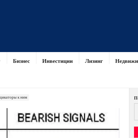
Бизнес
Инвестиции
Лизинг
Недвижи
ндикаторы к ним
П