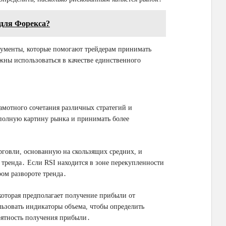
для Форекса?
рументы, которые помогают трейдерам принимать
ны использоваться в качестве единственного
рамотного сочетания различных стратегий и
 полную картину рынка и принимать более
рговли, основанную на скользящих средних, и
тренда․ Если RSI находится в зоне перекупленности
ром развороте тренда․
которая предполагает получение прибыли от
ьзовать индикаторы объема, чтобы определить
оятность получения прибыли․