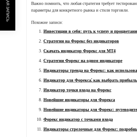
ПРЕДЫДУЩАЯ ЗАПИСЬ
Важно помнить, что любая стратегия требует тестирова
параметры для конкретного рынка и стиля торговли.
Похожие записи:
Инвестиции в себя: путь к успеху и процветан
Стратегии на Форекс без индикаторов
Скачать индикатор Форекс для MT4
Стратегии Форекс на одном индикаторе
Индикаторы тренда на Форекс: как использова
Индикатор для Форекса⁚ как выбрать прибыл
Индикатор точки входа на Форекс
Новейшие индикаторы для Форекса
Новейшие индикаторы для Форекс: путеводите
Форекс индикатор с точками входа
Индикаторы стрелочные для Форекс: подробн