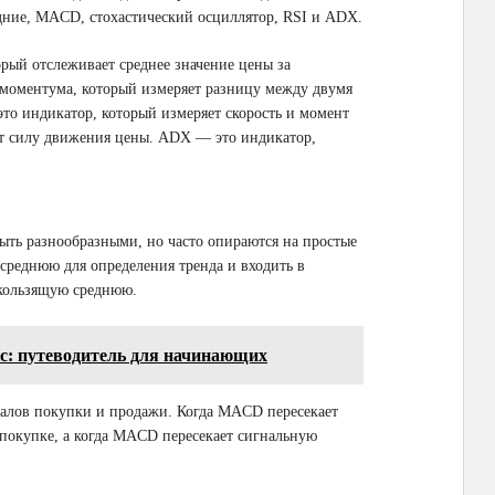
дние, MACD, стохастический осциллятор, RSI и ADX.
орый отслеживает среднее значение цены за
моментума, который измеряет разницу между двумя
то индикатор, который измеряет скорость и момент
ет силу движения цены. ADX — это индикатор,
ыть разнообразными, но часто опираются на простые
реднюю для определения тренда и входить в
скользящую среднюю.
с: путеводитель для начинающих
алов покупки и продажи. Когда MACD пересекает
 покупке, а когда MACD пересекает сигнальную