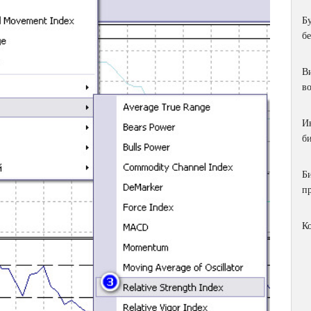
Б
б
Ви
в
И
би
Б
п
К