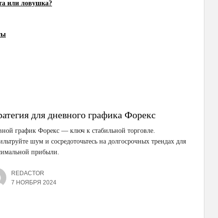
ота или ловушка?
ты
ратегия для дневного графика Форекс
ной график Форекс — ключ к стабильной торговле.
льтруйте шум и сосредоточьтесь на долгосрочных трендах для
симальной прибыли.
REDACTOR
7 НОЯБРЯ 2024