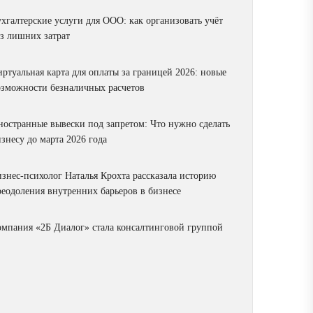
ухгалтерские услуги для ООО: как организовать учёт
ез лишних затрат
ртуальная карта для оплаты за границей 2026: новые
озможности безналичных расчетов
ностранные вывески под запретом: Что нужно сделать
знесу до марта 2026 года
изнес-психолог Наталья Крохта рассказала историю
реодоления внутренних барьеров в бизнесе
омпания «2Б Диалог» стала консалтинговой группой