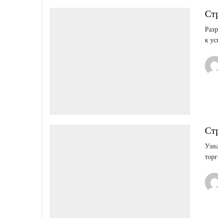
Ст
Разр
к ус
Ст
Узна
торг