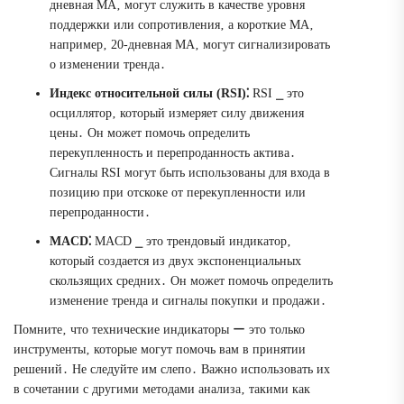
дневная MA‚ могут служить в качестве уровня
поддержки или сопротивления‚ а короткие MA‚
например‚ 20-дневная MA‚ могут сигнализировать
о изменении тренда․
Индекс относительной силы (RSI)⁚
RSI ⎯ это
осциллятор‚ который измеряет силу движения
цены․ Он может помочь определить
перекупленность и перепроданность актива․
Сигналы RSI могут быть использованы для входа в
позицию при отскоке от перекупленности или
перепроданности․
MACD⁚
MACD ⎯ это трендовый индикатор‚
который создается из двух экспоненциальных
скользящих средних․ Он может помочь определить
изменение тренда и сигналы покупки и продажи․
Помните‚ что технические индикаторы ー это только
инструменты‚ которые могут помочь вам в принятии
решений․ Не следуйте им слепо․ Важно использовать их
в сочетании с другими методами анализа‚ такими как