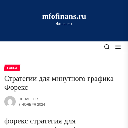
Перейти
к
mfofinans.ru
содержимому
Финансы
FOREX
Стратегии для минутного графика
Форекс
REDACTOR
7 НОЯБРЯ 2024
форекс стратегия для