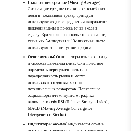
Скользящие средние (Moving Averages)⁚
Скользящие средние сглаживают колебания
цены и показывают тренд. Трейдеры
используют их для определения направления
движения цены и поиска точек входа в
сделку. Краткосрочные скользящие средние‚
такие как 5-минутная и 10-минутная‚ часто
используются на минутном графике.
Осцилляторы⁚
Осцилляторы измеряют силу
и скорость движения цены. Они помогают
определить перекупленность или
перепроданность рынка и могут
использоваться для выявления
потенциальных разворотов. Популярные
осцилляторы для минутного графика
включают в себя RSI (Relative Strength Index)‚
MACD (Moving Average Convergence
Divergence) и Stochastic.
Индикаторы объема⁚
Индикаторы объема
показывают количество сделок‚ совершенных