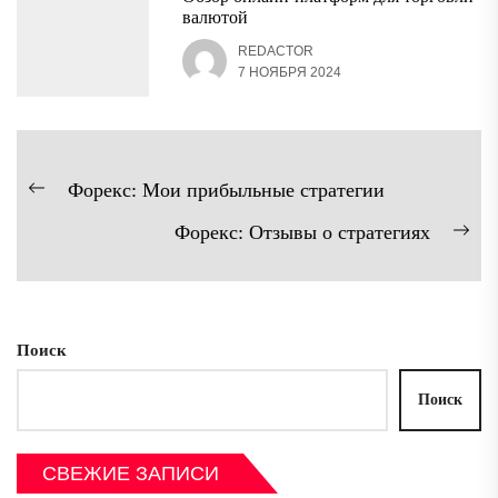
валютой
REDACTOR
7 НОЯБРЯ 2024
Навигация
Форекс: Мои прибыльные стратегии
Предыдущая
по
Форекс: Отзывы о стратегиях
запись:
записям
Сл
зап
Поиск
Поиск
СВЕЖИЕ ЗАПИСИ